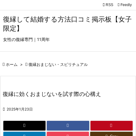

RSS
Feedly

メニュ
復縁して結婚する方法口コミ掲示板【女子

限定】
サイド
女性の復縁専門｜11周年

前へ


ホーム
>

復縁おまじない・スピリチュアル
次へ

検索
復縁に効くおまじないを試す際の心構え

2025年1月23日