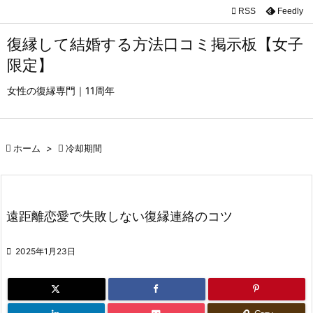

RSS
Feedly

メニュ
復縁して結婚する方法口コミ掲示板【女子

限定】
サイド
女性の復縁専門｜11周年

前へ


ホーム
>

冷却期間
次へ

検索
遠距離恋愛で失敗しない復縁連絡のコツ

2025年1月23日