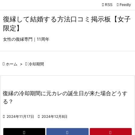

RSS
Feedly

メニュ
復縁して結婚する方法口コミ掲示板【女子

限定】
サイド
女性の復縁専門｜11周年

前へ


ホーム
>

冷却期間
次へ

検索
復縁の冷却期間に元カレの誕生日が来た場合どうす
る？

2024年11月17日

2024年12月8日