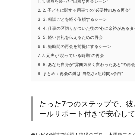
1.
1. 偶然を装った“自然な再会シーン”
2.
2. 子どもに関する用事での“必要性のある再会”
3.
3. 相談ごとを軽く依頼するシーン
4.
4. 仕事の区切りがついた後の“心に余裕があるタ
5.
5. 軽いお礼を伝えるための再会
6.
6. 短時間の再会を前提にするシーン
7.
7. 元夫が“弱っている時期”の再会
8.
8. あなた自身が“雰囲気良く変わったあと”の再
9.
まとめ：再会の鍵は“自然さ×短時間×余白”
たった7つのステップで、彼
ールサポート付きで安心し
テレビや雑誌で話題！復縁のプロ、小澤康二さ