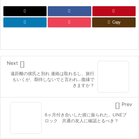
Copy

Next
遠距離の彼氏と別れ 連絡は取れるし、旅行
もいくが、期待しないでと言われ…復縁で
きますか？

Prev
6ヶ月付き合いした彼に振られた。LINEブ
ロック 共通の友人に確認とるべき？