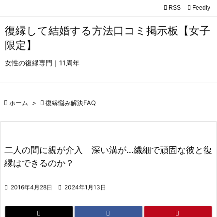

RSS
Feedly

メニュ
復縁して結婚する方法口コミ掲示板【女子

限定】
サイド
女性の復縁専門｜11周年

前へ


ホーム
>

復縁悩み解決FAQ
次へ

検索
二人の間に親が介入 深い溝が…繊細で頑固な彼と復
縁はできるのか？

2016年4月28日

2024年1月13日