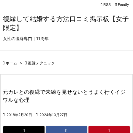

RSS
Feedly

メニュ
復縁して結婚する方法口コミ掲示板【女子

限定】
サイド
女性の復縁専門｜11周年

前へ


ホーム
>

復縁テクニック
次へ

検索
元カレとの復縁で未練を見せないとうまく行くイジ
ワルな心理

2018年2月20日

2024年10月27日